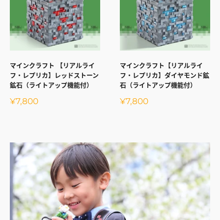
マインクラフト 【リアルライ
マインクラフト【リアルライ
フ・レプリカ】レッドストーン
フ・レプリカ】ダイヤモンド鉱
鉱石（ライトアップ機能付）
石（ライトアップ機能付）
販
販
¥7,800
¥7,800
売
売
価
価
格
格