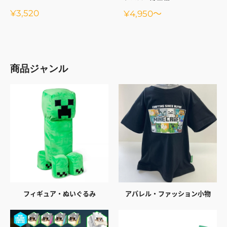
販
¥3,520
販
¥4,950
～
売
売
価
価
格
格
商品ジャンル
フィギュア・ぬいぐるみ
アパレル・ファッション小物