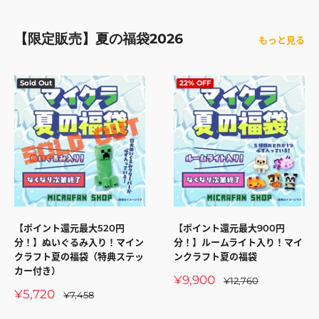
【限定販売】夏の福袋2026
もっと見る
Sold Out
22% OFF
【ポイント還元最大520円
【ポイント還元最大900円
分！】ぬいぐるみ入り！マイン
分！】ルームライト入り！マイ
クラフト夏の福袋（特典ステッ
ンクラフト夏の福袋
カー付き）
販
¥9,900
通
¥12,760
常
売
販
¥5,720
通
¥7,458
価
価
常
売
格
価
格
価