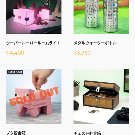
ウーパールーパールームライト
メタルウォーターボトル
販
販
¥4,400
¥3,960
売
売
価
価
格
格
Sold Out
ブタ貯金箱
チェスト貯金箱