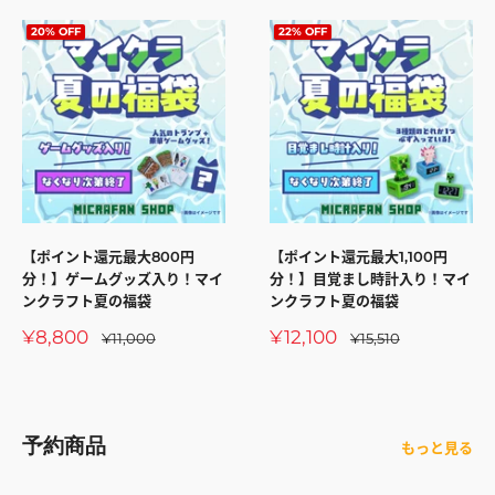
格
格
20% OFF
22% OFF
【ポイント還元最大800円
【ポイント還元最大1,100円
分！】ゲームグッズ入り！マイ
分！】目覚まし時計入り！マイ
ンクラフト夏の福袋
ンクラフト夏の福袋
販
販
¥8,800
¥12,100
通
通
¥11,000
¥15,510
常
常
売
売
価
価
価
価
格
格
格
格
予約商品
もっと見る