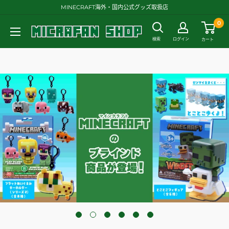
コ
MINECRAFT海外・国内公式グッズ取扱店
ン
0
テ
マ
検索
ログイン
カート
ン
イ
ツ
ク
に
ラ
ス
フ
キ
ァ
ッ
ン・
プ
シ
す
ョ
る
ッ
プ