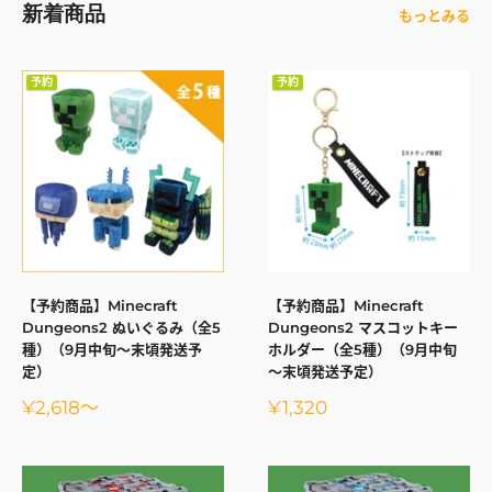
新着商品
もっとみる
予約
予約
【予約商品】Minecraft
【予約商品】Minecraft
Dungeons2 ぬいぐるみ（全5
Dungeons2 マスコットキー
種）（9月中旬～末頃発送予
ホルダー（全5種）（9月中旬
定）
～末頃発送予定）
販
販
¥2,618
～
¥1,320
売
売
価
価
格
格