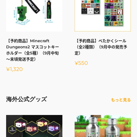
【予約商品】Minecraft
【予約商品】ぺたかくシール
Dungeons2 マスコットキー
（全2種類）（9月中の発売予
ホルダー（全5種）（9月中旬
定）
～末頃発送予定）
販
¥550
売
販
¥1,320
価
売
格
価
格
海外公式グッズ
もっと見る